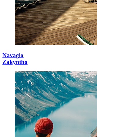
Navagio
Zakyntho