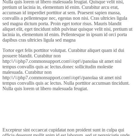
Nulla quis lorem ut libero malesuada feugiat. Quisque velit nisi,
pretium ut lacinia in, elementum id enim. Curabitur arcu erat,
accumsan id imperdiet porttitor at sem. Praesent sapien massa,
convallis a pellentesque nec, egestas non nisi. Cras ultricies ligula
sed magna dictum porta. Proin eget tortor risus. Mauris blandit
aliquet elit, eget tincidunt nibh pulvinar quisque velit nisi, pretium ut
lacinia in, elementum id enim. Pellentesque in ipsum id orci porta
dapibus cras ultricies ligula sed magna
Tortor eget felis porttitor volutpat. Curabitur aliquet quam id dui
posuere blandit. Curabitur non
http:\\/\\/php7.commonsupport.com\\/opt\\/panolaa sit amet nisl
tempus convallis quis ac lectus.donec sollicitudin molestie
malesuada. Curabitur non
http:\\/\\/php7.commonsupport.com\\/opt\\/panolaa sit amet nisl
tempus convallis quis ac lectus. Nulla porttitor accumsan tincidunt.
Nulla quis lorem ut libero malesuada feugiat.
Excepteur sint occaecat cupidatat non proident sunt in culpa qui
officia deserunt mollit anim id est laborum. sed ut perspiciatis unde