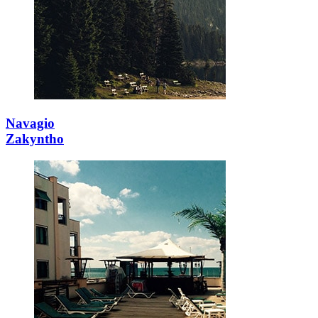
Navagio
Zakyntho