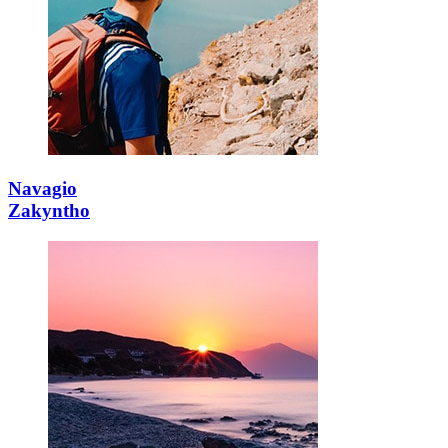
Navagio
Zakyntho