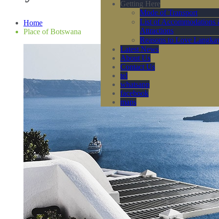
Getting Here
Mode of Transport
List of Accommodations
Home
Attractions
Place of Botswana
Reasons to Love Langka
Latest News
About Us
Contact Us
tel
whatsapp
facebook
maps