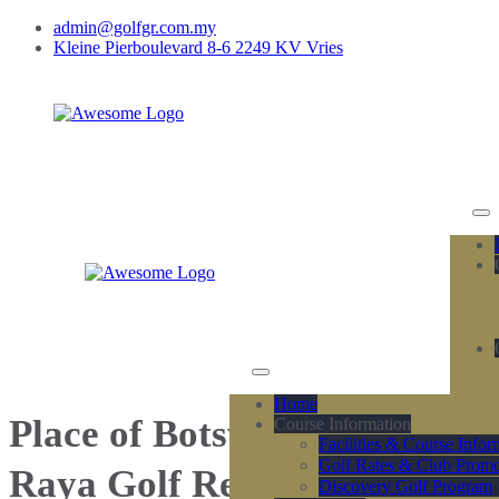
admin@golfgr.com.my
Kleine Pierboulevard 8-6 2249 KV Vries
Home
Place of Botswana - Gunung
Course Information
Facilities & Course Infor
Golf Rates & Club Promo
Raya Golf Resort
Discovery Golf Program