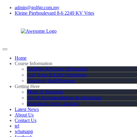
admin@golfgr.com.my
Kleine Pierboulevard 8-6 2249 KV Vries
Home
Course Information
Facilities & Course Information
Golf Rates & Club Promotions
Discovery Golf Program
Getting Here
Mode of Transport
List of Accommodations & Attractions
Reasons to Love Langkawi
Latest News
About Us
Contact Us
tel
whatsapp
facebook