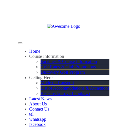
Home
Course Information
Facilities & Course Information
Golf Rates & Club Promotions
Discovery Golf Program
Getting Here
Mode of Transport
List of Accommodations & Attractions
Reasons to Love Langkawi
Latest News
About Us
Contact Us
tel
whatsapp
facebook